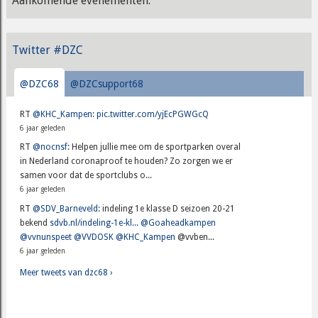
Aankomende evenementen:
Twitter #DZC
@DZC68
@DZCsupport68
RT
@KHC_Kampen
:
pic.twitter.com/yjEcPGWGcQ
6 jaar geleden
RT
@nocnsf
: Helpen jullie mee om de sportparken overal
in Nederland coronaproof te houden? Zo zorgen we er
samen voor dat de sportclubs o...
6 jaar geleden
RT
@SDV_Barneveld
: indeling 1e klasse D seizoen 20-21
bekend
sdvb.nl/indeling-1e-kl...
@Goaheadkampen
@vvnunspeet
@VVDOSK
@KHC_Kampen
@vvben...
6 jaar geleden
Meer tweets van dzc68 ›