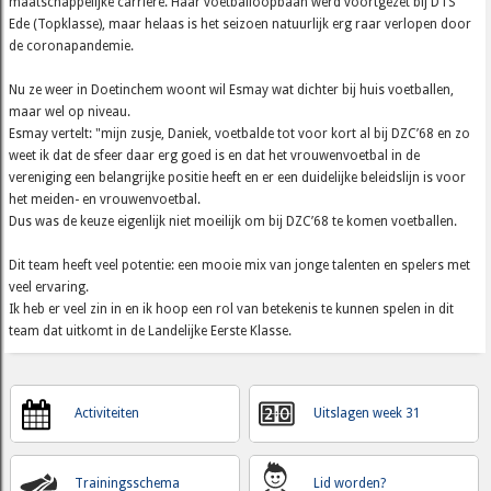
maatschappelijke carrière. Haar voetballoopbaan werd voortgezet bij DTS
Ede (Topklasse), maar helaas is het seizoen natuurlijk erg raar verlopen door
de coronapandemie.
Nu ze weer in Doetinchem woont wil Esmay wat dichter bij huis voetballen,
maar wel op niveau.
Esmay vertelt: "mijn zusje, Daniek, voetbalde tot voor kort al bij DZC’68 en zo
weet ik dat de sfeer daar erg goed is en dat het vrouwenvoetbal in de
vereniging een belangrijke positie heeft en er een duidelijke beleidslijn is voor
het meiden- en vrouwenvoetbal.
Dus was de keuze eigenlijk niet moeilijk om bij DZC’68 te komen voetballen.
Dit team heeft veel potentie: een mooie mix van jonge talenten en spelers met
veel ervaring.
Ik heb er veel zin in en ik hoop een rol van betekenis te kunnen spelen in dit
team dat uitkomt in de Landelijke Eerste Klasse.
Activiteiten
Uitslagen week 31
Trainingsschema
Lid worden?