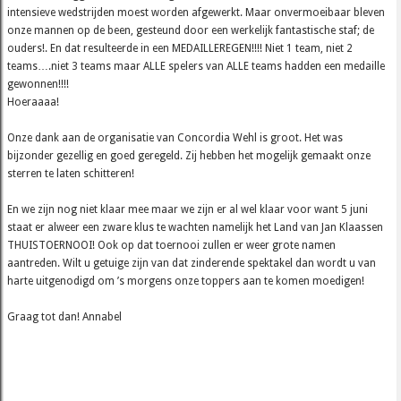
intensieve wedstrijden moest worden afgewerkt. Maar onvermoeibaar bleven
onze mannen op de been, gesteund door een werkelijk fantastische staf; de
ouders!. En dat resulteerde in een MEDAILLEREGEN!!!! Niet 1 team, niet 2
teams….niet 3 teams maar ALLE spelers van ALLE teams hadden een medaille
gewonnen!!!!
Hoeraaa
Onze dank aan de organisatie van Concordia Wehl is groot. Het was
bijzonder gezellig en goed geregeld. Zij hebben het mogelijk gemaakt onze
sterren te laten schitteren!
En we zijn nog niet klaar mee maar we zijn er al wel klaar voor want 5 juni
staat er alweer een zware klus te wachten namelijk het Land van Jan Klaassen
THUISTOERNOOI! Ook op dat toernooi zullen er weer grote namen
aantreden. Wilt u getuige zijn van dat zinderende spektakel dan wordt u van
harte uitgenodigd om ’s morgens onze toppers aan te komen moedigen!
Graag tot dan! Annabel