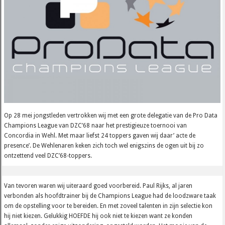
Op 28 mei jongstleden vertrokken wij met een grote delegatie van de Pro Data
Champions League van DZC’68 naar het prestigieuze toernooi van
Concordia in Wehl. Met maar liefst 24 toppers gaven wij daar’ acte de
presence’. De Wehlenaren keken zich toch wel enigszins de ogen uit bij zo
ontzettend veel DZC’68-toppers.
Van tevoren waren wij uiteraard goed voorbereid. Paul Rijks, al jaren
verbonden als hoofdtrainer bij de Champions League had de loodzware taak
om de opstelling voor te bereiden. En met zoveel talenten in zijn selectie kon
hij niet kiezen. Gelukkig HOEFDE hij ook niet te kiezen want ze konden