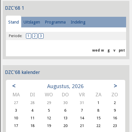
DZC'68 1
Stand
Uitslagen
Programma
Indeling
Periode:
1
2
3
wed
w
g
v
pnt
DZC'68 kalender
<
>
Augustus, 2026
MA
DI
WO
DO
VR
ZA
ZO
27
28
29
30
31
1
2
3
4
5
6
7
8
9
10
11
12
13
14
15
16
17
18
19
20
21
22
23