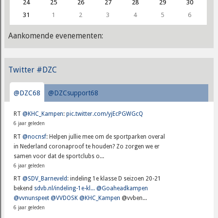
24
25
26
27
28
29
30
31
1
2
3
4
5
6
Aankomende evenementen:
Twitter #DZC
@DZC68
@DZCsupport68
RT
@KHC_Kampen
:
pic.twitter.com/yjEcPGWGcQ
6 jaar geleden
RT
@nocnsf
: Helpen jullie mee om de sportparken overal
in Nederland coronaproof te houden? Zo zorgen we er
samen voor dat de sportclubs o...
6 jaar geleden
RT
@SDV_Barneveld
: indeling 1e klasse D seizoen 20-21
bekend
sdvb.nl/indeling-1e-kl...
@Goaheadkampen
@vvnunspeet
@VVDOSK
@KHC_Kampen
@vvben...
6 jaar geleden