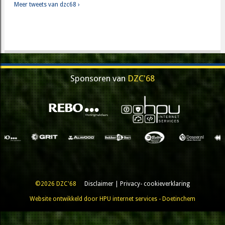
Meer tweets van dzc68 ›
Sponsoren van
DZC'68
©2026 DZC'68
Disclaimer
|
Privacy- cookieverklaring
Website ontwikkeld door HPU internet services - Doetinchem