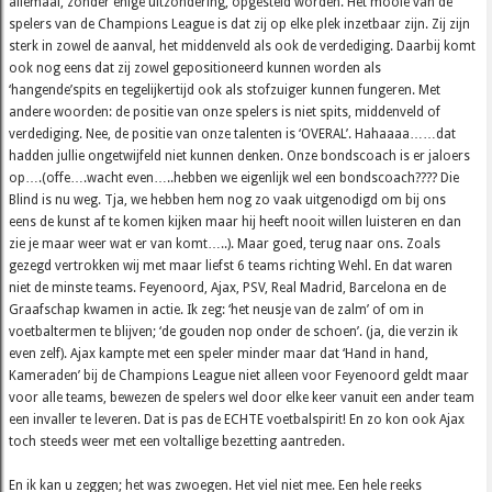
allemaal, zonder enige uitzondering, opgesteld worden. Het mooie van de
spelers van de Champions League is dat zij op elke plek inzetbaar zijn. Zij zijn
sterk in zowel de aanval, het middenveld als ook de verdediging. Daarbij komt
ook nog eens dat zij zowel gepositioneerd kunnen worden als
‘hangende’spits en tegelijkertijd ook als stofzuiger kunnen fungeren. Met
andere woorden: de positie van onze spelers is niet spits, middenveld of
verdediging. Nee, de positie van onze talenten is ‘OVERAL’. Hahaaaa……dat
hadden jullie ongetwijfeld niet kunnen denken. Onze bondscoach is er jaloers
op….(offe….wacht even…..hebben we eigenlijk wel een bondscoach???? Die
Blind is nu weg. Tja, we hebben hem nog zo vaak uitgenodigd om bij ons
eens de kunst af te komen kijken maar hij heeft nooit willen luisteren en dan
zie je maar weer wat er van komt…..). Maar goed, terug naar ons. Zoals
gezegd vertrokken wij met maar liefst 6 teams richting Wehl. En dat waren
niet de minste teams. Feyenoord, Ajax, PSV, Real Madrid, Barcelona en de
Graafschap kwamen in actie. Ik zeg: ‘het neusje van de zalm’ of om in
voetbaltermen te blijven; ‘de gouden nop onder de schoen’. (ja, die verzin ik
even zelf). Ajax kampte met een speler minder maar dat ‘Hand in hand,
Kameraden’ bij de Champions League niet alleen voor Feyenoord geldt maar
voor alle teams, bewezen de spelers wel door elke keer vanuit een ander team
een invaller te leveren. Dat is pas de ECHTE voetbalspirit! En zo kon ook Ajax
toch steeds weer met een voltallige bezetting aantreden.
En ik kan u zeggen; het was zwoegen. Het viel niet mee. Een hele reeks