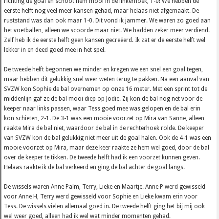
richting de goal en schoot hem mooi in de linkerhoek, 1-0! We hebben de
eerste helft nog veel meer kansen gehad, maar helaas niet afgemaakt. De
ruststand was dan ook maar 1-0. Dit vond ik jammer. We waren zo goed aan
het voetballen, alleen we scoorde maar niet. We hadden zeker meer verdiend.
Zelf heb ik de eerste helft geen kansen gecreëerd. Ik zat er de eerste helft wel
lekker in en deed goed mee in het spel.
De tweede helft begonnen we minder en kregen we een snel een goal tegen,
maar hebben dit gelukkig snel weer weten terug te pakken. Na een aanval van
SVZW kon Sophie de bal overnemen op onze 16 meter. Met een sprint tot de
middenlijn gaf ze de bal mooi diep op Jodie. Zij kon de bal nog net voor de
keeper naar links passen, waar Tess goed mee was gelopen en de bal erin
kon schieten, 2-1. De 3-1 was een mooie voorzet op Mira van Sanne, alleen
raakte Mira de bal niet, waardoor de bal in de rechterhoek rolde. De keeper
van SVZW kon de bal gelukkig niet meer uit de goal halen. Ook de 4-1 was een
mooie voorzet op Mira, maar deze keer raakte ze hem wel goed, door de bal
over de keeper te tikken. De tweede helft had ik een voorzet kunnen geven.
Helaas raakte ik de bal verkeerd en ging de bal achter de goal langs.
De wissels waren Anne Palm, Terry, Lieke en Maartje. Anne P werd gewisseld
voor Anne H, Terry werd gewisseld voor Sophie en Lieke kwam erin voor
Tess. De wissels vielen allemaal goed in. De tweede helft ging het bij mij ook
wel weer goed, alleen had ik wel wat minder momenten gehad.