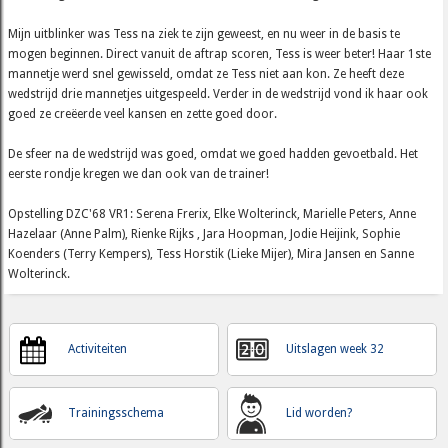
Mijn uitblinker was Tess na ziek te zijn geweest, en nu weer in de basis te
mogen beginnen. Direct vanuit de aftrap scoren, Tess is weer beter! Haar 1ste
mannetje werd snel gewisseld, omdat ze Tess niet aan kon. Ze heeft deze
wedstrijd drie mannetjes uitgespeeld. Verder in de wedstrijd vond ik haar ook
goed ze creëerde veel kansen en zette goed door.
De sfeer na de wedstrijd was goed, omdat we goed hadden gevoetbald. Het
eerste rondje kregen we dan ook van de trainer!
Opstelling DZC'68 VR1: Serena Frerix, Elke Wolterinck, Marielle Peters, Anne
Hazelaar (Anne Palm), Rienke Rijks , Jara Hoopman, Jodie Heijink, Sophie
Koenders (Terry Kempers), Tess Horstik (Lieke Mijer), Mira Jansen en Sanne
Wolterinck.
Activiteiten
Uitslagen week 32
Trainingsschema
Lid worden?