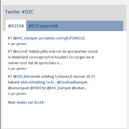
Twitter #DZC
@DZC68
@DZCsupport68
RT
@KHC_Kampen
:
pic.twitter.com/yjEcPGWGcQ
6 jaar geleden
RT
@nocnsf
: Helpen jullie mee om de sportparken overal
in Nederland coronaproof te houden? Zo zorgen we er
samen voor dat de sportclubs o...
6 jaar geleden
RT
@SDV_Barneveld
: indeling 1e klasse D seizoen 20-21
bekend
sdvb.nl/indeling-1e-kl...
@Goaheadkampen
@vvnunspeet
@VVDOSK
@KHC_Kampen
@vvben...
6 jaar geleden
Meer tweets van dzc68 ›