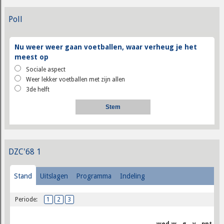
Poll
Nu weer weer gaan voetballen, waar verheug je het
meest op
Sociale aspect
Weer lekker voetballen met zijn allen
3de helft
DZC'68 1
Stand
Uitslagen
Programma
Indeling
Periode:
1
2
3
wed
w
g
v
pnt