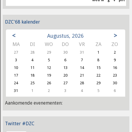
DZC'68 kalender
<
>
Augustus, 2026
MA
DI
WO
DO
VR
ZA
ZO
27
28
29
30
31
1
2
3
4
5
6
7
8
9
10
11
12
13
14
15
16
17
18
19
20
21
22
23
24
25
26
27
28
29
30
31
1
2
3
4
5
6
Aankomende evenementen:
Twitter #DZC