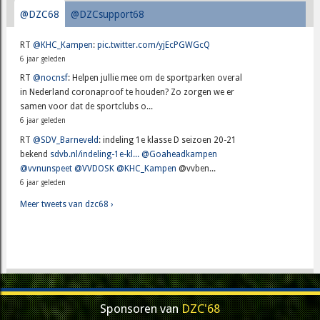
@DZC68
@DZCsupport68
RT
@KHC_Kampen
:
pic.twitter.com/yjEcPGWGcQ
6 jaar geleden
RT
@nocnsf
: Helpen jullie mee om de sportparken overal
in Nederland coronaproof te houden? Zo zorgen we er
samen voor dat de sportclubs o...
6 jaar geleden
RT
@SDV_Barneveld
: indeling 1e klasse D seizoen 20-21
bekend
sdvb.nl/indeling-1e-kl...
@Goaheadkampen
@vvnunspeet
@VVDOSK
@KHC_Kampen
@vvben...
6 jaar geleden
Meer tweets van dzc68 ›
Sponsoren van
DZC'68