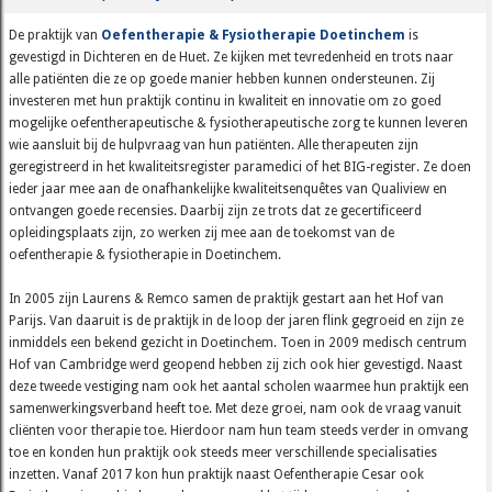
De praktijk van
Oefentherapie & Fysiotherapie Doetinchem
is
gevestigd in Dichteren en de Huet. Ze kijken met tevredenheid en trots naar
alle patiënten die ze op goede manier hebben kunnen ondersteunen. Zij
investeren met hun praktijk continu in kwaliteit en innovatie om zo goed
mogelijke oefentherapeutische & fysiotherapeutische zorg te kunnen leveren
wie aansluit bij de hulpvraag van hun patiënten. Alle therapeuten zijn
geregistreerd in het kwaliteitsregister paramedici of het BIG-register. Ze doen
ieder jaar mee aan de onafhankelijke kwaliteitsenquêtes van Qualiview en
ontvangen goede recensies. Daarbij zijn ze trots dat ze gecertificeerd
opleidingsplaats zijn, zo werken zij mee aan de toekomst van de
oefentherapie & fysiotherapie in Doetinchem.
In 2005 zijn Laurens & Remco samen de praktijk gestart aan het Hof van
Parijs. Van daaruit is de praktijk in de loop der jaren flink gegroeid en zijn ze
inmiddels een bekend gezicht in Doetinchem. Toen in 2009 medisch centrum
Hof van Cambridge werd geopend hebben zij zich ook hier gevestigd. Naast
deze tweede vestiging nam ook het aantal scholen waarmee hun praktijk een
samenwerkingsverband heeft toe. Met deze groei, nam ook de vraag vanuit
cliënten voor therapie toe. Hierdoor nam hun team steeds verder in omvang
toe en konden hun praktijk ook steeds meer verschillende specialisaties
inzetten. Vanaf 2017 kon hun praktijk naast Oefentherapie Cesar ook