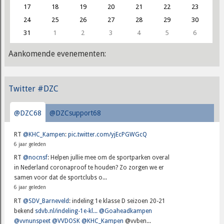
17
18
19
20
21
22
23
24
25
26
27
28
29
30
31
1
2
3
4
5
6
Aankomende evenementen:
Twitter #DZC
@DZC68
@DZCsupport68
RT
@KHC_Kampen
:
pic.twitter.com/yjEcPGWGcQ
6 jaar geleden
RT
@nocnsf
: Helpen jullie mee om de sportparken overal
in Nederland coronaproof te houden? Zo zorgen we er
samen voor dat de sportclubs o...
6 jaar geleden
RT
@SDV_Barneveld
: indeling 1e klasse D seizoen 20-21
bekend
sdvb.nl/indeling-1e-kl...
@Goaheadkampen
@vvnunspeet
@VVDOSK
@KHC_Kampen
@vvben...