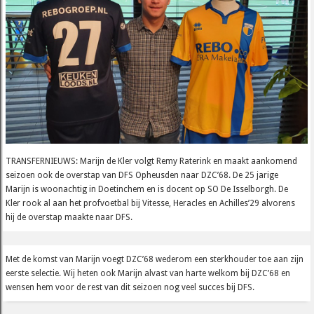
TRANSFERNIEUWS: Marijn de Kler volgt Remy Raterink en maakt aankomend
seizoen ook de overstap van DFS Opheusden naar DZC’68. De 25 jarige
Marijn is woonachtig in Doetinchem en is docent op SO De Isselborgh. De
Kler rook al aan het profvoetbal bij Vitesse, Heracles en Achilles’29 alvorens
hij de overstap maakte naar DFS.
Met de komst van Marijn voegt DZC’68 wederom een sterkhouder toe aan zijn
eerste selectie. Wij heten ook Marijn alvast van harte welkom bij DZC’68 en
wensen hem voor de rest van dit seizoen nog veel succes bij DFS.