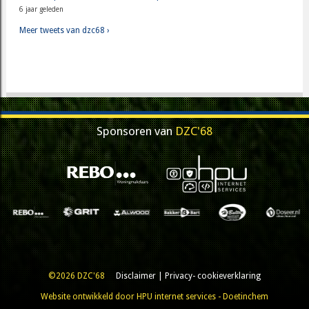
6 jaar geleden
Meer tweets van dzc68 ›
Sponsoren van
DZC'68
©2026 DZC'68
Disclaimer
|
Privacy- cookieverklaring
Website ontwikkeld door HPU internet services - Doetinchem