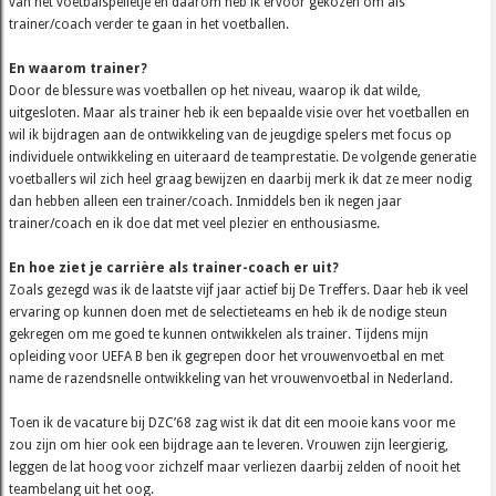
van het voetbalspelletje en daarom heb ik ervoor gekozen om als
trainer/coach verder te gaan in het voetballen.
En waarom trainer?
Door de blessure was voetballen op het niveau, waarop ik dat wilde,
uitgesloten. Maar als trainer heb ik een bepaalde visie over het voetballen en
wil ik bijdragen aan de ontwikkeling van de jeugdige spelers met focus op
individuele ontwikkeling en uiteraard de teamprestatie. De volgende generatie
voetballers wil zich heel graag bewijzen en daarbij merk ik dat ze meer nodig
dan hebben alleen een trainer/coach. Inmiddels ben ik negen jaar
trainer/coach en ik doe dat met veel plezier en enthousiasme.
En hoe ziet je carrière als trainer-coach er uit?
Zoals gezegd was ik de laatste vijf jaar actief bij De Treffers. Daar heb ik veel
ervaring op kunnen doen met de selectieteams en heb ik de nodige steun
gekregen om me goed te kunnen ontwikkelen als trainer. Tijdens mijn
opleiding voor UEFA B ben ik gegrepen door het vrouwenvoetbal en met
name de razendsnelle ontwikkeling van het vrouwenvoetbal in Nederland.
Toen ik de vacature bij DZC’68 zag wist ik dat dit een mooie kans voor me
zou zijn om hier ook een bijdrage aan te leveren. Vrouwen zijn leergierig,
leggen de lat hoog voor zichzelf maar verliezen daarbij zelden of nooit het
teambelang uit het oog.