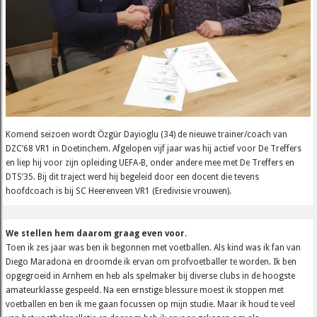
Komend seizoen wordt Ӧzgür Dayioglu (34) de nieuwe trainer/coach van
DZC’68 VR1 in Doetinchem. Afgelopen vijf jaar was hij actief voor De Treffers
en liep hij voor zijn opleiding UEFA-B, onder andere mee met De Treffers en
DTS’35. Bij dit traject werd hij begeleid door een docent die tevens
hoofdcoach is bij SC Heerenveen VR1 (Eredivisie vrouwen).
We stellen hem daarom graag even voor.
Toen ik zes jaar was ben ik begonnen met voetballen. Als kind was ik fan van
Diego Maradona en droomde ik ervan om profvoetballer te worden. Ik ben
opgegroeid in Arnhem en heb als spelmaker bij diverse clubs in de hoogste
amateurklasse gespeeld. Na een ernstige blessure moest ik stoppen met
voetballen en ben ik me gaan focussen op mijn studie. Maar ik houd te veel