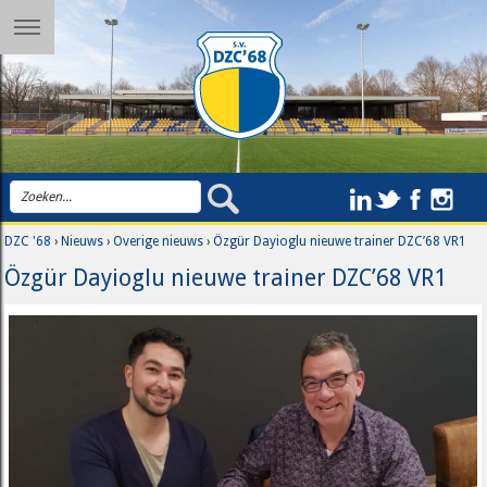
DZC '68
›
Nieuws
›
Overige nieuws
›
Özgür Dayioglu nieuwe trainer DZC’68 VR1
Özgür Dayioglu nieuwe trainer DZC’68 VR1