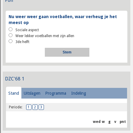
Poll
Nu weer weer gaan voetballen, waar verheug je het
meest op
Sociale aspect
Weer lekker voetballen met zijn allen
3de helft
DZC'68 1
Stand
Uitslagen
Programma
Indeling
Periode:
1
2
3
wed
w
g
v
pnt