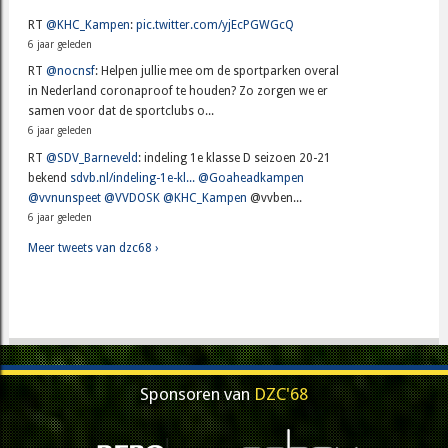
RT
@KHC_Kampen
:
pic.twitter.com/yjEcPGWGcQ
6 jaar geleden
RT
@nocnsf
: Helpen jullie mee om de sportparken overal
in Nederland coronaproof te houden? Zo zorgen we er
samen voor dat de sportclubs o...
6 jaar geleden
RT
@SDV_Barneveld
: indeling 1e klasse D seizoen 20-21
bekend
sdvb.nl/indeling-1e-kl...
@Goaheadkampen
@vvnunspeet
@VVDOSK
@KHC_Kampen
@vvben...
6 jaar geleden
Meer tweets van dzc68 ›
Sponsoren van
DZC'68