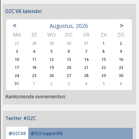
DZC'68 kalender
<
>
Augustus, 2026
MA
DI
WO
DO
VR
ZA
ZO
27
28
29
30
31
1
2
3
4
5
6
7
8
9
10
11
12
13
14
15
16
17
18
19
20
21
22
23
24
25
26
27
28
29
30
31
1
2
3
4
5
6
Aankomende evenementen:
Twitter #DZC
@DZC68
@DZCsupport68