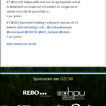
RT
@nocnsf
: Helpen jullie mee om de sportparken overal
in Nederland coronaproof te houden? Zo zorgen we er
samen voor dat de sportclubs o...
6 jaar geleden
RT
@SDV_Barneveld
: indeling 1e klasse D seizoen 20-21
bekend
sdvb.nl/indeling-1e-kl...
@Goaheadkampen
@vvnunspeet
@VVDOSK
@KHC_Kampen
@vvben...
6 jaar geleden
Meer tweets van dzc68 ›
Sponsoren van
DZC'68