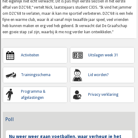
het eigenlijk niet echt verwacht. Dit is pas mijn eerste seizoen in het eerste
elftal van DZC’68,“ vertelt Nick, laatstejaars student CIOS. “Ik vind het jammer
om DZC’68 te verlaten, maar ik kan me sportief verbeteren. DZC’68 is een hele
fijne en warme club, waar ik al vanaf mijn twaalfde jaar speel, veel vrienden
heb kunnen maken en erg veel heb geleerd. Ik verwacht dat De Graafschap
een goeie stap zal zijn, waarbij ik me nog verder kan ontwikkelen.”
Activiteiten
Uitslagen week 31
Trainingsschema
Lid worden?
Programma &
Privacy verklaring
afgelastingen
Poll
Nu weer weer gaan voetballen, waar verheug je het