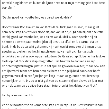
ontwikkeling binnen en buiten de lijnen heeft naar mijn mening geleid tot deze
transfer. “
“Dat hij goed kan voetballen, was direct wel duidelijk”
Hoofdtrainer Rob Haveman van DZC’68 zal Nick gaan missen, maar gunt
hem deze stap zeker: “Nick sloot dit jaar vanuit de jeugd aan bij onze selectie.
Dat hij goed kan voetballen, was direct wel duidelijk. Toch speelde hij dit
seizoen de eerste paar wedstrijden bij ons O23 elftal en is daarna, via de
bank, in de basis terecht gekomen. Hij heeft een bijzondere rol binnen onze
speelwijze, die hem op het lijf geschreven is. Hij heeft zich fantastisch
ontwikkeld en dat is ook opgemerkt door De Graafschap. Ik ben er hartstikke
trots op dat Nick deze stap mag zetten. Dat heeft hij te danken aan zijn
doorzettingsvermogen, plezier in het spel en gewoon kwaliteit, maar ook aan
een ijzersterk team om hem heen die hem de mogelijkheid daarvoor heeft
gegeven. We raken een fijne jongen kwijt, maar we gunnen hem deze stap
natuurlijk enorm. Ik zou er niet gek van op staan te kijken als we dit jaar met
ons hele team op de Vijverberg staan te juichen bij het debuut van Nick.”
Een fijne en warme club
Voor de hoofdpersoon komt deze stap een beetje uit de lucht vallen: “Ik had