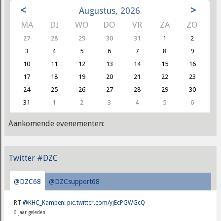
<
>
Augustus, 2026
MA
DI
WO
DO
VR
ZA
ZO
27
28
29
30
31
1
2
3
4
5
6
7
8
9
10
11
12
13
14
15
16
17
18
19
20
21
22
23
24
25
26
27
28
29
30
31
1
2
3
4
5
6
Aankomende evenementen:
Twitter #DZC
@DZC68
@DZCsupport68
RT
@KHC_Kampen
:
pic.twitter.com/yjEcPGWGcQ
6 jaar geleden