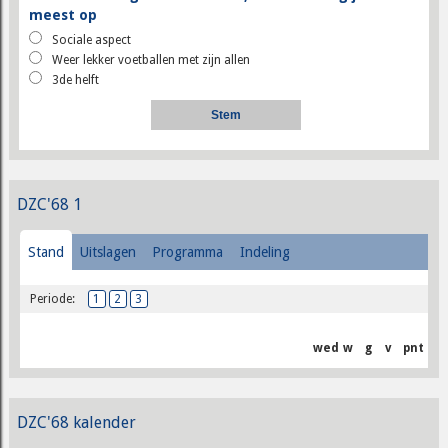
meest op
Sociale aspect
Weer lekker voetballen met zijn allen
3de helft
DZC'68 1
Stand
Uitslagen
Programma
Indeling
Periode:
1
2
3
wed
w
g
v
pnt
DZC'68 kalender