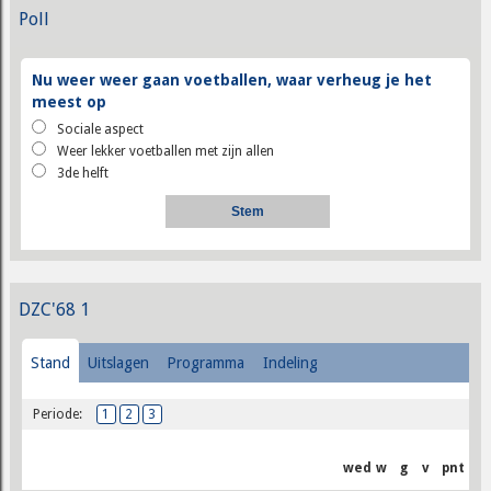
Poll
Nu weer weer gaan voetballen, waar verheug je het
meest op
Sociale aspect
Weer lekker voetballen met zijn allen
3de helft
DZC'68 1
Stand
Uitslagen
Programma
Indeling
Periode:
1
2
3
wed
w
g
v
pnt