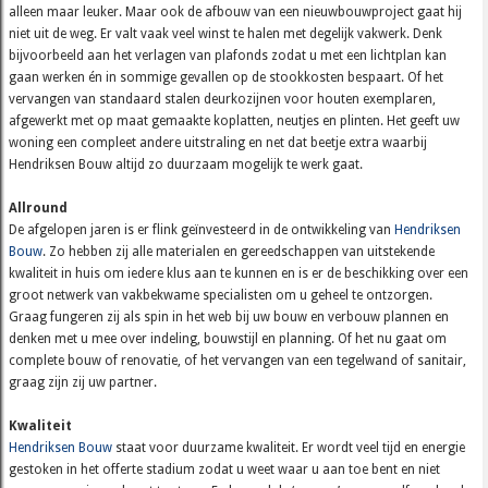
alleen maar leuker. Maar ook de afbouw van een nieuwbouwproject gaat hij
niet uit de weg. Er valt vaak veel winst te halen met degelijk vakwerk. Denk
bijvoorbeeld aan het verlagen van plafonds zodat u met een lichtplan kan
gaan werken én in sommige gevallen op de stookkosten bespaart. Of het
vervangen van standaard stalen deurkozijnen voor houten exemplaren,
afgewerkt met op maat gemaakte koplatten, neutjes en plinten. Het geeft uw
woning een compleet andere uitstraling en net dat beetje extra waarbij
Hendriksen Bouw altijd zo duurzaam mogelijk te werk gaat.
Allround
De afgelopen jaren is er flink geïnvesteerd in de ontwikkeling van
Hendriksen
Bouw
. Zo hebben zij alle materialen en gereedschappen van uitstekende
kwaliteit in huis om iedere klus aan te kunnen en is er de beschikking over een
groot netwerk van vakbekwame specialisten om u geheel te ontzorgen.
Graag fungeren zij als spin in het web bij uw bouw en verbouw plannen en
denken met u mee over indeling, bouwstijl en planning. Of het nu gaat om
complete bouw of renovatie, of het vervangen van een tegelwand of sanitair,
graag zijn zij uw partner.
Kwaliteit
Hendriksen Bouw
staat voor duurzame kwaliteit. Er wordt veel tijd en energie
gestoken in het offerte stadium zodat u weet waar u aan toe bent en niet