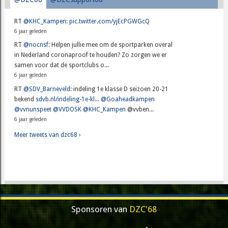
RT
@KHC_Kampen
:
pic.twitter.com/yjEcPGWGcQ
6 jaar geleden
RT
@nocnsf
: Helpen jullie mee om de sportparken overal
in Nederland coronaproof te houden? Zo zorgen we er
samen voor dat de sportclubs o...
6 jaar geleden
RT
@SDV_Barneveld
: indeling 1e klasse D seizoen 20-21
bekend
sdvb.nl/indeling-1e-kl...
@Goaheadkampen
@vvnunspeet
@VVDOSK
@KHC_Kampen
@vvben...
6 jaar geleden
Meer tweets van dzc68 ›
Sponsoren van
DZC'68