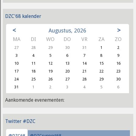
DZC'68 kalender
<
>
Augustus, 2026
MA
DI
WO
DO
VR
ZA
ZO
27
28
29
30
31
1
2
3
4
5
6
7
8
9
10
11
12
13
14
15
16
17
18
19
20
21
22
23
24
25
26
27
28
29
30
31
1
2
3
4
5
6
Aankomende evenementen:
Twitter #DZC
@DZC68
@DZCsupport68