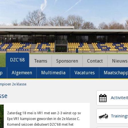
DZC'68
Teams
Sponsoren
Contact
Nieuws
ap
Algemeen
Multimedia
Vacatures
Maatschappe
mpioen 2e klasse
sse
Activitei
Zaterdag 18 mei is VR1 met een 2-3 winst op sv
Trainin
Epe VR1 kampioen geworden in de 2e klasse C.
Komend seizoen debuteert DZC’68 met het