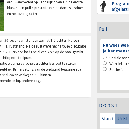
vrouwenvoetbal op Landelijk niveau in de eerste
Progra
klasse. Een puike prestatie van de dames, trainer
afgelast
en het overig kader
Poll
en 30 seconden stonden ze met 1-0 achter. Na een
Nu weer weer
t 1-1, ruststand. Na de rust werd het na twee discutabel
je het meest
en 2-2. Hiervoor had Epe al een keer op de paal gemikt
chtbij een doelpunt.
Sociale aspe
motie waarna de scheidsrechter besloot te staken
Weer lekker 
ubliek. Bij hervatting van de wedstrijd begonnen de
3de helft
snel (weer Wieke) de 2-3 binnen.
pannende en bijzondere dag!
DZC'68 1
Stand
Uitsl