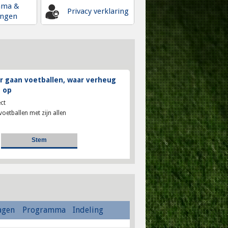
mma &
Privacy verklaring
ingen
 gaan voetballen, waar verheug
 op
ct
voetballen met zijn allen
agen
Programma
Indeling