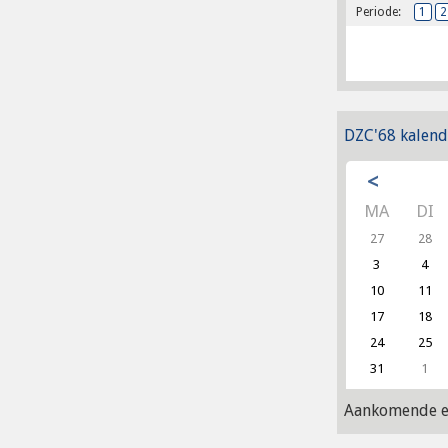
Periode:
1
2
DZC'68 kalend
<
MA
DI
27
28
3
4
10
11
17
18
24
25
31
1
Aankomende e