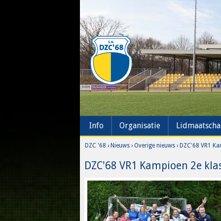
Info
Organisatie
Lidmaatsch
DZC '68
›
Nieuws
›
Overige nieuws
›
DZC'68 VR1 Ka
DZC'68 VR1 Kampioen 2e kla