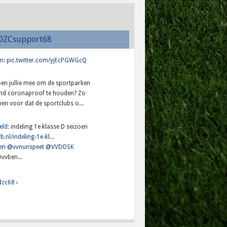
DZCsupport68
n
:
pic.twitter.com/yjEcPGWGcQ
lpen jullie mee om de sportparken
and coronaproof te houden? Zo
en voor dat de sportclubs o...
eld
: indeling 1e klasse D seizoen
b.nl/indeling-1e-kl...
en
@vvnunspeet
@VVDOSK
vvben...
dzc68 ›