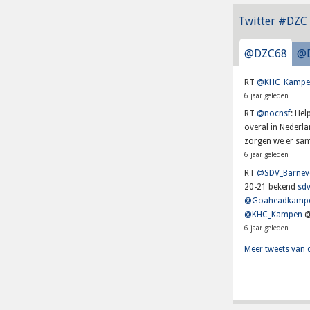
Twitter #DZC
@DZC68
@
RT
@KHC_Kampe
6 jaar geleden
RT
@nocnsf
: He
overal in Nederl
zorgen we er sam
6 jaar geleden
RT
@SDV_Barnev
20-21 bekend
sdv
@Goaheadkamp
@KHC_Kampen
@
6 jaar geleden
Meer tweets van 