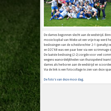
De dames begonnen slecht aan de wedstrijd. Binn
mooie kopbal van Wieke uit een vrije trap werd he
beslissingen van de scheidsrechter 2-1 (penalty) 
en DZC’68 was een paar keer via een scrimmage di
De laatste beslissing (2-2) zorgde voor veel com
wegens wanordelijkheden van thuisspelend team/p
dames als herboren aan de wedstrijd en scoorden 
Via de link is een fotocollage te zien van deze s
De foto's van deze mooi dag
.