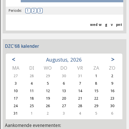
Periode:
1
2
3
wed
w
g
v
pnt
DZC'68 kalender
<
>
Augustus, 2026
MA
DI
WO
DO
VR
ZA
ZO
27
28
29
30
31
1
2
3
4
5
6
7
8
9
10
11
12
13
14
15
16
17
18
19
20
21
22
23
24
25
26
27
28
29
30
31
1
2
3
4
5
6
Aankomende evenementen: