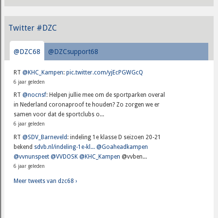
Twitter #DZC
@DZC68
@DZCsupport68
RT
@KHC_Kampen
:
pic.twitter.com/yjEcPGWGcQ
6 jaar geleden
RT
@nocnsf
: Helpen jullie mee om de sportparken overal
in Nederland coronaproof te houden? Zo zorgen we er
samen voor dat de sportclubs o...
6 jaar geleden
RT
@SDV_Barneveld
: indeling 1e klasse D seizoen 20-21
bekend
sdvb.nl/indeling-1e-kl...
@Goaheadkampen
@vvnunspeet
@VVDOSK
@KHC_Kampen
@vvben...
6 jaar geleden
Meer tweets van dzc68 ›