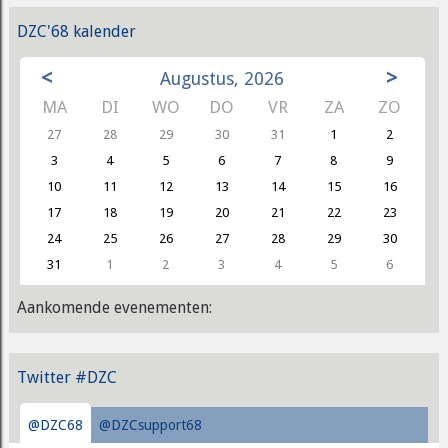
DZC'68 kalender
<
>
Augustus, 2026
MA
DI
WO
DO
VR
ZA
ZO
27
28
29
30
31
1
2
3
4
5
6
7
8
9
10
11
12
13
14
15
16
17
18
19
20
21
22
23
24
25
26
27
28
29
30
31
1
2
3
4
5
6
Aankomende evenementen:
Twitter #DZC
@DZC68
@DZCsupport68