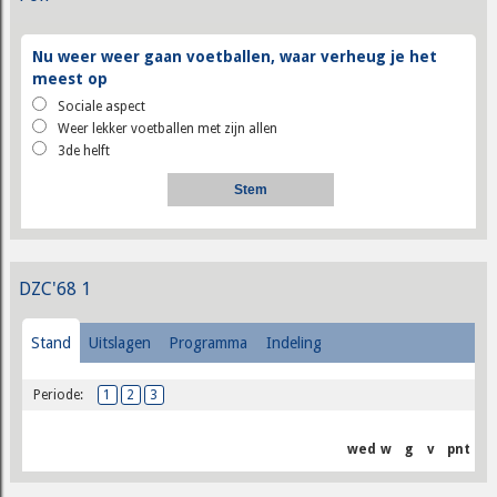
Nu weer weer gaan voetballen, waar verheug je het
meest op
Sociale aspect
Weer lekker voetballen met zijn allen
3de helft
DZC'68 1
Stand
Uitslagen
Programma
Indeling
Periode:
1
2
3
wed
w
g
v
pnt