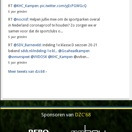
RT
@KHC_Kampen
:
pic.twitter.com/yjEcPGWGcQ
6 jaar geleden
RT
@nocnsf
: Helpen jullie mee om de sportparken overal
in Nederland coronaproof te houden? Zo zorgen we er
samen voor dat de sportclubs o...
6 jaar geleden
RT
@SDV_Barneveld
: indeling 1e klasse D seizoen 20-21
bekend
sdvb.nl/indeling-1e-kl...
@Goaheadkampen
@vvnunspeet
@VVDOSK
@KHC_Kampen
@vvben...
6 jaar geleden
Meer tweets van dzc68 ›
Sponsoren van
DZC'68