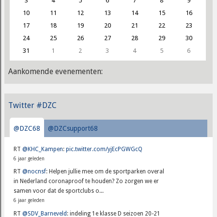
3
4
5
6
7
8
9
10
11
12
13
14
15
16
17
18
19
20
21
22
23
24
25
26
27
28
29
30
31
1
2
3
4
5
6
Aankomende evenementen:
Twitter #DZC
@DZC68
@DZCsupport68
RT
@KHC_Kampen
:
pic.twitter.com/yjEcPGWGcQ
6 jaar geleden
RT
@nocnsf
: Helpen jullie mee om de sportparken overal
in Nederland coronaproof te houden? Zo zorgen we er
samen voor dat de sportclubs o...
6 jaar geleden
RT
@SDV_Barneveld
: indeling 1e klasse D seizoen 20-21