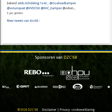
bekend
sdvb.nl/indeling-1e-kl...
@Goaheadkampen
@vvnunspeet
@VVDOSK
@KHC_Kampen
@vvben...
6 jaar geleden
Meer tweets van dzc68 ›
Sponsoren van
DZC'68
©2026 DZC'68
Disclaimer
|
Privacy- cookieverklaring