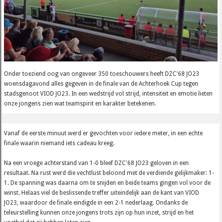
Onder toeziend oog van ongeveer 350 toeschouwers heeft DZC'68 JO23
woensdagavond alles gegeven in de finale van de Achterhoek Cup tegen
stadsgenoot VIOD JO23. In een wedstrijd vol strijd, intensiteit en emotie lieten
onze jongens zien wat teamspirit en karakter betekenen.
Vanaf de eerste minuut werd er gevochten voor iedere meter, in een echte
finale waarin niemand iets cadeau kreeg.
Na een vroege achterstand van 1-0 bleef DZC'68 JO23 geloven in een
resultaat. Na rust werd die vechtlust beloond met de verdiende gelijkmaker: 1-
1. De spanning was daarna om te snijden en beide teams gingen vol voor de
winst. Helaas viel de beslissende treffer uiteindelijk aan de kant van VIOD
JO23, waardoor de finale eindigde in een 2-1 nederlaag. Ondanks de
teleurstelling kunnen onze jongens trots zijn op hun inzet, strijd en het