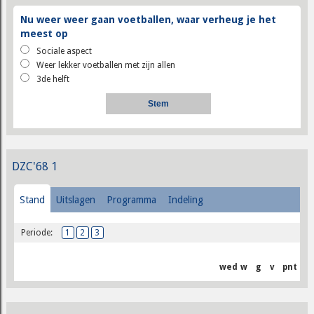
Nu weer weer gaan voetballen, waar verheug je het
meest op
Sociale aspect
Weer lekker voetballen met zijn allen
3de helft
DZC'68 1
Stand
Uitslagen
Programma
Indeling
Periode:
1
2
3
wed
w
g
v
pnt