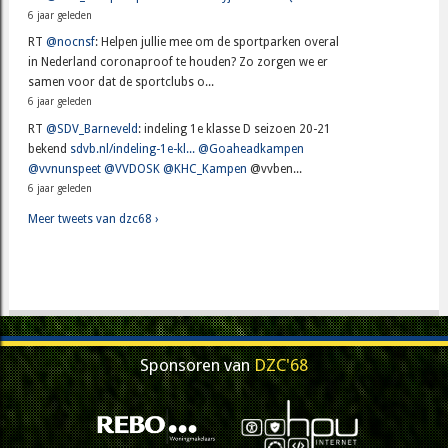
6 jaar geleden
RT
@nocnsf
: Helpen jullie mee om de sportparken overal
in Nederland coronaproof te houden? Zo zorgen we er
samen voor dat de sportclubs o...
6 jaar geleden
RT
@SDV_Barneveld
: indeling 1e klasse D seizoen 20-21
bekend
sdvb.nl/indeling-1e-kl...
@Goaheadkampen
@vvnunspeet
@VVDOSK
@KHC_Kampen
@vvben...
6 jaar geleden
Meer tweets van dzc68 ›
Sponsoren van
DZC'68