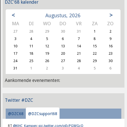
DZC'68 kalender
<
>
Augustus, 2026
MA
DI
WO
DO
VR
ZA
ZO
27
28
29
30
31
1
2
3
4
5
6
7
8
9
10
11
12
13
14
15
16
17
18
19
20
21
22
23
24
25
26
27
28
29
30
31
1
2
3
4
5
6
Aankomende evenementen:
Twitter #DZC
@DZC68
@DZCsupport68
RT
@KHC_Kampen
:
pic.twitter.com/yjEcPGWGcQ