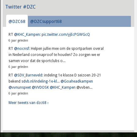
Twitter #DZC
@DZC68
@DZCsupport68
RT
@KHC_Kampen
:
pic.twitter.com/yjEcPGWGcQ
6 jaar geleden
RT
@nocnsf
: Helpen jullie mee om de sportparken overal
in Nederland coronaproof te houden? Zo zorgen we er
samen voor dat de sportclubs o...
6 jaar geleden
RT
@SDV_Barneveld
: indeling 1e klasse D seizoen 20-21
bekend
sdvb.nl/indeling-1e-kl...
@Goaheadkampen
@vvnunspeet
@VVDOSK
@KHC_Kampen
@vvben...
6 jaar geleden
Meer tweets van dzc68 ›