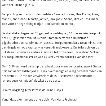
van Zelos 2. Door doelpunten van Tess(2x), Mira(2x), Jodie, Sanne en Rienke
werd het uiteindelijk 7–0.
Een prachtig seizoen voor de speelsters Serena, Loraine, Elke, Rienke, Anne,
Manou, Anne, Anne, Maartje, Jantien, Jara, Jodie, Sanne, Mira en Tess, maar
ook voor de begeleiding Marjan, Ton, Dennis en Marco !
De statistieken liegen niet 20 gespeelde wedstrijden, 60 punten, één doelpunt
per 12,5 gespeelde minuut. Dennis Kitaman heeft een administratie
bijgehouden over speelminuten, assists, doelpuntenmakers. De administratie
van de gele en rode kaarten was veruit de makkelijkste. Die tellers bleven op
nul staan J. Zonder de andere speelsters te kort te doen : Tess stond 57 keer
als doelpuntenmaakster en was 45 keer verantwoordelijk van de assist.
Om 15.30 uur werd de kampioenschaal door manager prestatiesport Gertjan
Spit aan aanvoerdster Jodie Heijink overhandigd en kreeg het team rozen van
het bestuur. De meiden verwisselden de DZC-shirts voor de shirts met
“ongeslagen kampioen” als tekst op de borst !
Er werd nog lang gefeest tot in de kleine uurtjes……
Vanaf deze plek namens de hele club : Van Harte Proficiat !