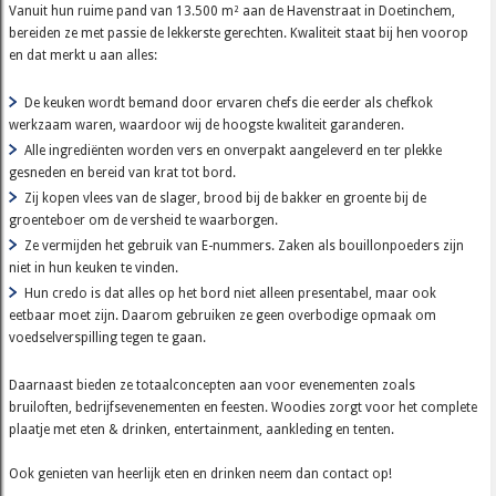
Vanuit hun ruime pand van 13.500 m² aan de Havenstraat in Doetinchem,
bereiden ze met passie de lekkerste gerechten. Kwaliteit staat bij hen voorop
en dat merkt u aan alles:
De keuken wordt bemand door ervaren chefs die eerder als chefkok
werkzaam waren, waardoor wij de hoogste kwaliteit garanderen.
Alle ingrediënten worden vers en onverpakt aangeleverd en ter plekke
gesneden en bereid van krat tot bord.
Zij kopen vlees van de slager, brood bij de bakker en groente bij de
groenteboer om de versheid te waarborgen.
Ze vermijden het gebruik van E-nummers. Zaken als bouillonpoeders zijn
niet in hun keuken te vinden.
Hun credo is dat alles op het bord niet alleen presentabel, maar ook
eetbaar moet zijn. Daarom gebruiken ze geen overbodige opmaak om
voedselverspilling tegen te gaan.
Daarnaast bieden ze totaalconcepten aan voor evenementen zoals
bruiloften, bedrijfsevenementen en feesten. Woodies zorgt voor het complete
plaatje met eten & drinken, entertainment, aankleding en tenten.
Ook genieten van heerlijk eten en drinken neem dan contact op!