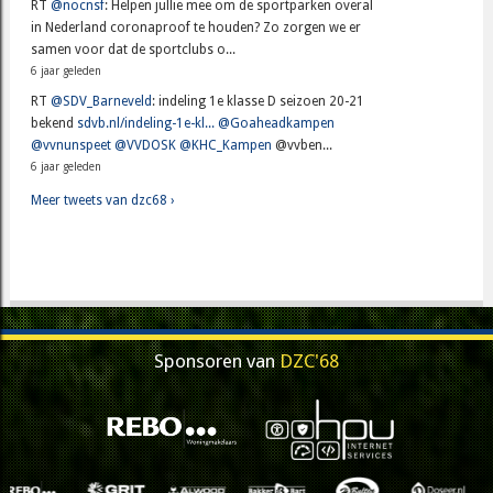
RT
@nocnsf
: Helpen jullie mee om de sportparken overal
in Nederland coronaproof te houden? Zo zorgen we er
samen voor dat de sportclubs o...
6 jaar geleden
RT
@SDV_Barneveld
: indeling 1e klasse D seizoen 20-21
bekend
sdvb.nl/indeling-1e-kl...
@Goaheadkampen
@vvnunspeet
@VVDOSK
@KHC_Kampen
@vvben...
6 jaar geleden
Meer tweets van dzc68 ›
Sponsoren van
DZC'68