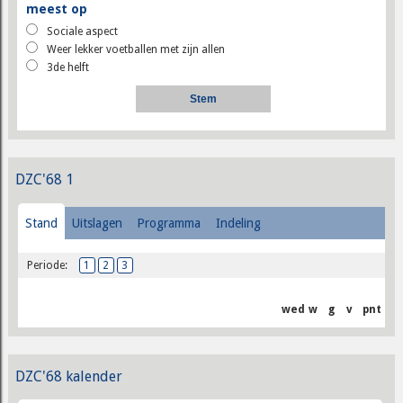
meest op
Sociale aspect
Weer lekker voetballen met zijn allen
3de helft
DZC'68 1
Stand
Uitslagen
Programma
Indeling
Periode:
1
2
3
wed
w
g
v
pnt
DZC'68 kalender