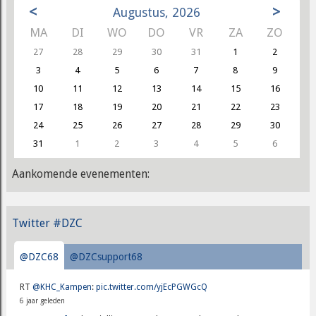
<
>
Augustus, 2026
MA
DI
WO
DO
VR
ZA
ZO
27
28
29
30
31
1
2
3
4
5
6
7
8
9
10
11
12
13
14
15
16
17
18
19
20
21
22
23
24
25
26
27
28
29
30
31
1
2
3
4
5
6
Aankomende evenementen:
Twitter #DZC
@DZC68
@DZCsupport68
RT
@KHC_Kampen
:
pic.twitter.com/yjEcPGWGcQ
6 jaar geleden