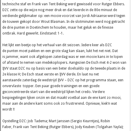
technische staf en Frank van Tent Beking werd gewisseld voor Rutger Ebbers.
DZC zette op die wijze nog meer druk en dat leverde in de 80e minuut de
verdiende gelijkmaker op: een mooie voorzet van Jordi Adriaanse werd tegen
de touwen gekopt door Wout Blasman. In de slotminuten werd nog getracht
de drie punten in Doetinchem te houden, maar het geluk en de finesse
ontbrak. Hard gewerkt. Eindstand: 1-1.
Het lijkt een beetje op het verhaal van dit seizoen. Iedere keer als DZC
de punten moet pakken en een grote slag kan slaan, lukt het net niet. Dat
is jammer, want ook afgelopen zaterdag was er een mooie kans in te lopen
of afstand te nemen van medekoplopers. Aangezien De Esch met 4-2 won van
IJVV staat DZC nu op basis van een beter doelsaldo op de tweede plaats in de
2e klasse H; De Esch staat eerste en IJVV derde. En laat nu net
aanstaande zaterdag de wedstrijd IJVV – DZC op het programma staan, een
onvervlaste topper. Een paar goede trainingen en een goede
geconcentreerde start van die wedstrijd lijken het credo. Verdere
bespiegelingen lijken onzin en dat maakt voetbal aan de ene kant zo mooi,
maar aan de andere kant soms ook zo frustrerend. Opnieuw, kiek’n wat
wordt !!
Opstelling DZC: Job Tadema; Mart Janssen (Sergio Keurntjes), Robin
Faber, Frank van Tent Beking (Rutger Ebbers), Jody Keuben (Tolgahan Yayla);