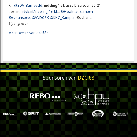
RT
@SDV_Barneveld
: indeling 1e klasse D seizoen 20-21
bekend
sdvb.nl/indeling-1e-kl...
@Goaheadkampen
@vvnunspeet
@VVDOSK
@KHC_Kampen
@vvben...
6 jaar geleden
Meer tweets van dzc68 ›
Sponsoren van
DZC'68