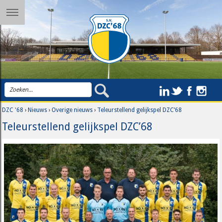
DZC '68
›
Nieuws
›
Overige nieuws
›
Teleurstellend gelijkspel DZC’68
Teleurstellend gelijkspel DZC’68