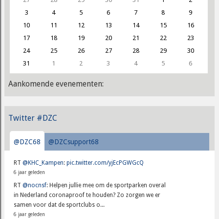
3
4
5
6
7
8
9
10
11
12
13
14
15
16
17
18
19
20
21
22
23
24
25
26
27
28
29
30
31
1
2
3
4
5
6
Aankomende evenementen:
Twitter #DZC
@DZC68
@DZCsupport68
RT
@KHC_Kampen
:
pic.twitter.com/yjEcPGWGcQ
6 jaar geleden
RT
@nocnsf
: Helpen jullie mee om de sportparken overal
in Nederland coronaproof te houden? Zo zorgen we er
samen voor dat de sportclubs o...
6 jaar geleden