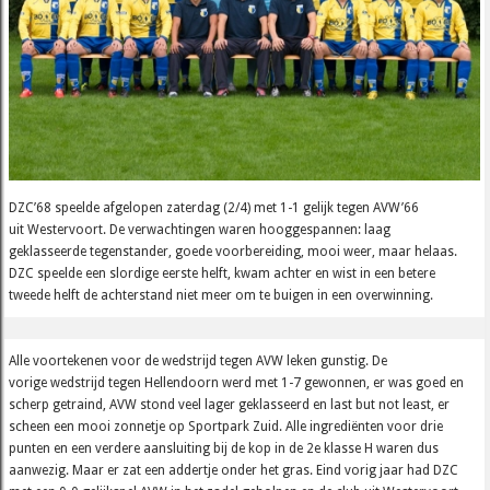
DZC’68 speelde afgelopen zaterdag (2/4) met 1-1 gelijk tegen AVW’66
uit Westervoort. De verwachtingen waren hooggespannen: laag
geklasseerde tegenstander, goede voorbereiding, mooi weer, maar helaas.
DZC speelde een slordige eerste helft, kwam achter en wist in een betere
tweede helft de achterstand niet meer om te buigen in een overwinning.
Alle voortekenen voor de wedstrijd tegen AVW leken gunstig. De
vorige wedstrijd tegen Hellendoorn werd met 1-7 gewonnen, er was goed en
scherp getraind, AVW stond veel lager geklasseerd en last but not least, er
scheen een mooi zonnetje op Sportpark Zuid. Alle ingrediënten voor drie
punten en een verdere aansluiting bij de kop in de 2e klasse H waren dus
aanwezig. Maar er zat een addertje onder het gras. Eind vorig jaar had DZC