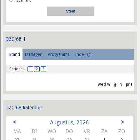
3de helft
DZC'68 1
Stand
Uitslagen
Programma
Indeling
Periode:
1
2
3
wed
w
g
v
pnt
DZC'68 kalender
<
>
Augustus, 2026
MA
DI
WO
DO
VR
ZA
ZO
27
28
29
30
31
1
2