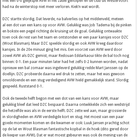
met een 0-0 gelijkspel AVW in het zadel geholpen en de club uit Westervoort
had na de winterstop niet meer verloren. Kiek’n wat wordt.
DZC startte slordig. Dat leverde, na balverlies op het middenveld, meteen
al een dot van een kans op voor AVW. Gelukkig was Job Tadema bij de pinken
en bokste een pegel richting de kruising uit de goal. Gelukkig ontwaakte
toen ook de rest van het team en ontstonden er een paar kansjes voor DZC
(Wout Blasman). Maar DZC speelde slordig en ook AVW kreeg daardoor
kansjes. In de 20e minuut ging het mis. Een voorzet van AVW werd door
zowel AVW als DZC gemist, maar Redouan Eddarkaoui tikte de bal toch nog
binnen: 0-1. Een paar minuten later had het zelfs 0-2 kunnen worden, nadat
opnieuw een bal zomaar was ingeleverd gelukkig redde Mart Janssen op de
doellijn. DZC probeerde daarna wel druk te zetten, maar het was gewoon
onvoldoende en een stug verdedigend AVW hield gemakkelijk stand. Slordig
gespeeld. Ruststand 0-1.
Ook de tweede helft begon met een dot van een kans voor AVW, maar
gelukkig bleef dat leed DZC bespaard. Daarna ontwikkelde zich een wedstrijd
die hetzelfde was als in de eerste helft. DZC zette wel aan, maar grossierde
in slordigheden en AVW verdedigde kort en stug. Het moest van een paar
goede momenten komen en die kwamen er ook: Luuk Jansen prachtig schot
op de lat en Wout Blasman fantastische kopbal in de hoek (dito gered door
de keeper van AVW). Dat er wat moest gebeuren was ook de mening van de