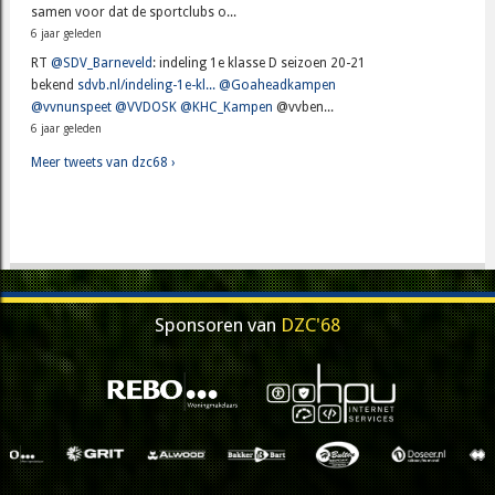
samen voor dat de sportclubs o...
6 jaar geleden
RT
@SDV_Barneveld
: indeling 1e klasse D seizoen 20-21
bekend
sdvb.nl/indeling-1e-kl...
@Goaheadkampen
@vvnunspeet
@VVDOSK
@KHC_Kampen
@vvben...
6 jaar geleden
Meer tweets van dzc68 ›
Sponsoren van
DZC'68