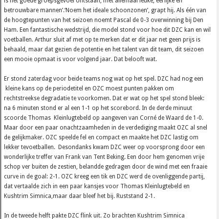
is het goede groepsgevoel ontstaan, met allemaal leuke, eerlijke en
betrouwbare mannen’.‘Noem het ideale schoonzonen’, grapt hij. Als één van
de hoogtepunten van het seizoen noemt Pascal de 0-3 overwinning bij Den
Ham. Een fantastische wedstrijd, die model stond voor hoe dit DZC kan en wil
voetballen. Arthur sluit af met op te merken dat er dit jaar net geen prijs is
behaald, maar dat gezien de potentie en het talent van dit team, dit seizoen
een mooie opmaat is voor volgend jaar. Dat belooft wat.
Er stond zaterdag voor beide teams nog wat op het spel. DZC had nog een
kleine kans op de periodetitel en OZC moest punten pakken om
rechtstreekse degradatie te voorkomen. Dat er wat op het spel stond bleek:
na 6 minuten stond er al een 1-1 op het scorebord. In de derde minuut
scoorde Thomas Kleinlugtebeld op aangeven van Corné de Waard de 1-0.
Maar door een paar onachtzaamheden in de verdediging maakt OZC al snel
de gelijkmaker. OZC speelde fel en compact en maakte het DZC lastig om
lekker tevoetballen. Desondanks kwam DZC weer op voorsprong door een
wonderlijke treffer van Frank van Tent Beking. Een door hem genomen vrije
schop ver buiten de zestien, belandde gedragen door de wind met een fraaie
curve in de goal: 2-1. OZC kreeg een tik en DZC werd de ovenliggende partij,
dat vertaalde zich in een paar kansjes voor Thomas Kleinlugtebeld en
Kushtrim Simnica,maar daar bleef het bij. Ruststand 2-1.
In de tweede helft pakte DZC flink uit. Zo brachten Kushtrim Simnica