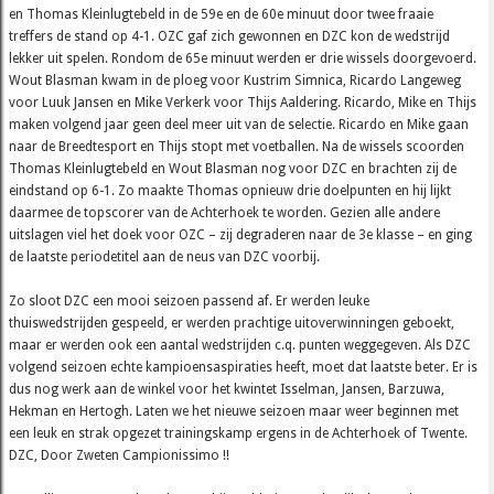
en Thomas Kleinlugtebeld in de 59e en de 60e minuut door twee fraaie
treffers de stand op 4-1. OZC gaf zich gewonnen en DZC kon de wedstrijd
lekker uit spelen. Rondom de 65e minuut werden er drie wissels doorgevoerd.
Wout Blasman kwam in de ploeg voor Kustrim Simnica, Ricardo Langeweg
voor Luuk Jansen en Mike Verkerk voor Thijs Aaldering. Ricardo, Mike en Thijs
maken volgend jaar geen deel meer uit van de selectie. Ricardo en Mike gaan
naar de Breedtesport en Thijs stopt met voetballen. Na de wissels scoorden
Thomas Kleinlugtebeld en Wout Blasman nog voor DZC en brachten zij de
eindstand op 6-1. Zo maakte Thomas opnieuw drie doelpunten en hij lijkt
daarmee de topscorer van de Achterhoek te worden. Gezien alle andere
uitslagen viel het doek voor OZC – zij degraderen naar de 3e klasse – en ging
de laatste periodetitel aan de neus van DZC voorbij.
Zo sloot DZC een mooi seizoen passend af. Er werden leuke
thuiswedstrijden gespeeld, er werden prachtige uitoverwinningen geboekt,
maar er werden ook een aantal wedstrijden c.q. punten weggegeven. Als DZC
volgend seizoen echte kampioensaspiraties heeft, moet dat laatste beter. Er is
dus nog werk aan de winkel voor het kwintet Isselman, Jansen, Barzuwa,
Hekman en Hertogh. Laten we het nieuwe seizoen maar weer beginnen met
een leuk en strak opgezet trainingskamp ergens in de Achterhoek of Twente.
DZC, Door Zweten Campionissimo !!