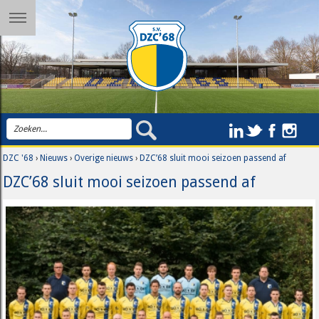
DZC '68
›
Nieuws
›
Overige nieuws
›
DZC’68 sluit mooi seizoen passend af
DZC’68 sluit mooi seizoen passend af