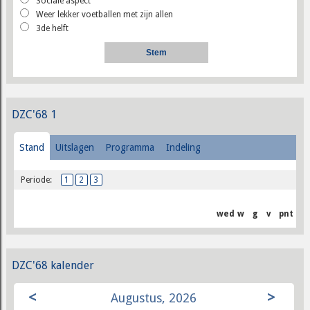
Sociale aspect
Weer lekker voetballen met zijn allen
3de helft
DZC'68 1
Stand
Uitslagen
Programma
Indeling
Periode:
1
2
3
wed
w
g
v
pnt
DZC'68 kalender
<
>
Augustus, 2026