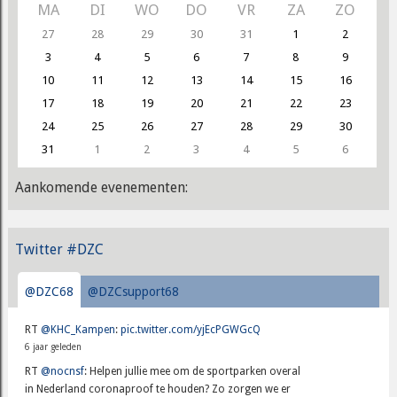
MA
DI
WO
DO
VR
ZA
ZO
27
28
29
30
31
1
2
3
4
5
6
7
8
9
10
11
12
13
14
15
16
17
18
19
20
21
22
23
24
25
26
27
28
29
30
31
1
2
3
4
5
6
Aankomende evenementen:
Twitter #DZC
@DZC68
@DZCsupport68
RT
@KHC_Kampen
:
pic.twitter.com/yjEcPGWGcQ
6 jaar geleden
RT
@nocnsf
: Helpen jullie mee om de sportparken overal
in Nederland coronaproof te houden? Zo zorgen we er