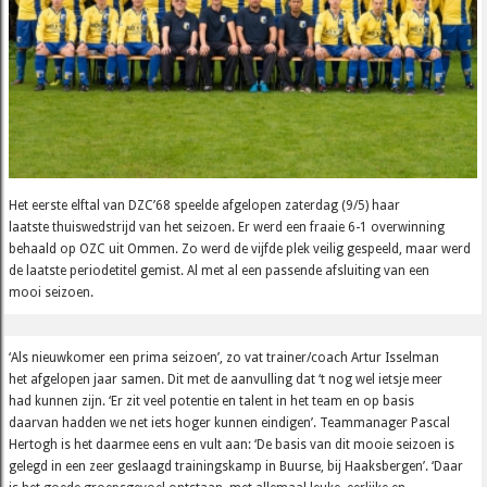
Het eerste elftal van DZC’68 speelde afgelopen zaterdag (9/5) haar
laatste thuiswedstrijd van het seizoen. Er werd een fraaie 6-1 overwinning
behaald op OZC uit Ommen. Zo werd de vijfde plek veilig gespeeld, maar werd
de laatste periodetitel gemist. Al met al een passende afsluiting van een
mooi seizoen.
‘Als nieuwkomer een prima seizoen’, zo vat trainer/coach Artur Isselman
het afgelopen jaar samen. Dit met de aanvulling dat ‘t nog wel ietsje meer
had kunnen zijn. ‘Er zit veel potentie en talent in het team en op basis
daarvan hadden we net iets hoger kunnen eindigen’. Teammanager Pascal
Hertogh is het daarmee eens en vult aan: ‘De basis van dit mooie seizoen is
gelegd in een zeer geslaagd trainingskamp in Buurse, bij Haaksbergen’. ‘Daar