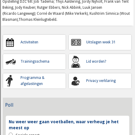
Opstelling DZC'68: Job Tadema; Thijs Aaldering, Jordy Nijholt, Frank van Tent
Beking, Jody Keuben; Rutger Ebbers, Nick Abbink, Luuk Jansen
(Ricardo Langeweg); Corné de Waard (Mike Verkerk), Kushtrim Simnica (Wout
Blasman),Thomas Kleinlugtebeld.
Activiteiten
Uitslagen week 31
Trainingsschema
Lid worden?
Programma &
Privacy verklaring
afgelastingen
Poll
Nu weer weer gaan voetballen, waar verheug je het
meest op