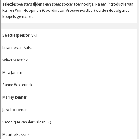
selectiespeelsters tijdens een speedsoccer toernooitje. Na een introductie van
Ralf en Wim Hoopman (Coördinator Vrouwenvoetbal) werden de volgende
koppels gemaakt.
Selectiespeelster VR1
Lisanne van Aalst
Wieke Wassink
Mira Jansen
Sanne Wolterinck
Marley Renner
Jara Hoopman
Veronique van der Velden (K)
Maartje Bussink