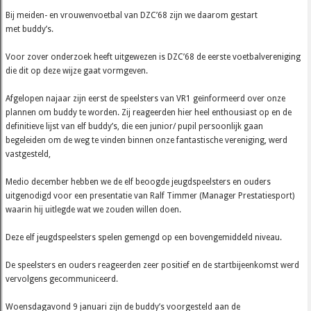
Bij meiden- en vrouwenvoetbal van DZC’68 zijn we daarom gestart
met buddy’s.
Voor zover onderzoek heeft uitgewezen is DZC’68 de eerste voetbalvereniging
die dit op deze wijze gaat vormgeven.
Afgelopen najaar zijn eerst de speelsters van VR1 geïnformeerd over onze
plannen om buddy te worden. Zij reageerden hier heel enthousiast op en de
definitieve lijst van elf buddy’s, die een junior/ pupil persoonlijk gaan
begeleiden om de weg te vinden binnen onze fantastische vereniging, werd
vastgesteld,
Medio december hebben we de elf beoogde jeugdspeelsters en ouders
uitgenodigd voor een presentatie van Ralf Timmer (Manager Prestatiesport)
waarin hij uitlegde wat we zouden willen doen.
Deze elf jeugdspeelsters spelen gemengd op een bovengemiddeld niveau.
De speelsters en ouders reageerden zeer positief en de startbijeenkomst werd
vervolgens gecommuniceerd.
Woensdagavond 9 januari zijn de buddy’s voorgesteld aan de