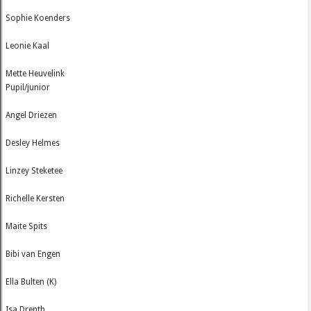
Sophie Koenders
Leonie Kaal
Mette Heuvelink
Pupil/junior
Angel Driezen
Desley Helmes
Linzey Steketee
Richelle Kersten
Maite Spits
Bibi van Engen
Ella Bulten (K)
Isa Drenth