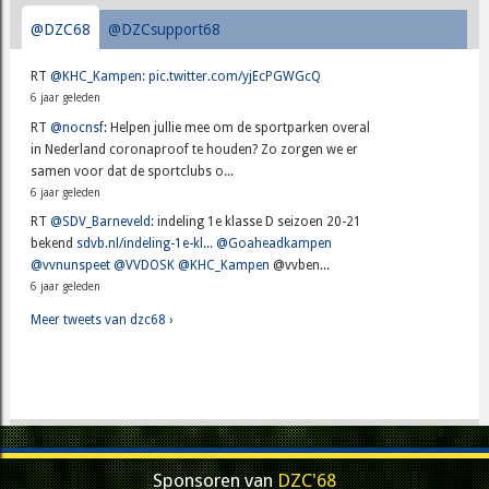
@DZC68
@DZCsupport68
RT
@KHC_Kampen
:
pic.twitter.com/yjEcPGWGcQ
6 jaar geleden
RT
@nocnsf
: Helpen jullie mee om de sportparken overal
in Nederland coronaproof te houden? Zo zorgen we er
samen voor dat de sportclubs o...
6 jaar geleden
RT
@SDV_Barneveld
: indeling 1e klasse D seizoen 20-21
bekend
sdvb.nl/indeling-1e-kl...
@Goaheadkampen
@vvnunspeet
@VVDOSK
@KHC_Kampen
@vvben...
6 jaar geleden
Meer tweets van dzc68 ›
Sponsoren van
DZC'68