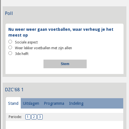
Poll
Nu weer weer gaan voetballen, waar verheug je het
meest op
Sociale aspect
Weer lekker voetballen met zijn allen
3de helft
DZC'68 1
Stand
Uitslagen
Programma
Indeling
Periode:
1
2
3