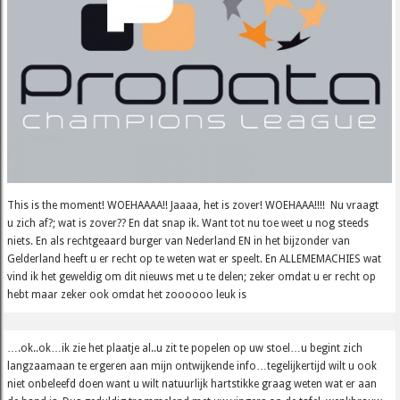
This is the moment! WOEHAAAA!! Jaaaa, het is zover! WOEHAAA!!!! Nu vraagt
u zich af?; wat is zover?? En dat snap ik. Want tot nu toe weet u nog steeds
niets. En als rechtgeaard burger van Nederland EN in het bijzonder van
Gelderland heeft u er recht op te weten wat er speelt. En ALLEMEMACHIES wat
vind ik het geweldig om dit nieuws met u te delen; zeker omdat u er recht op
hebt maar zeker ook omdat het zoooooo leuk is
….ok..ok…ik zie het plaatje al..u zit te popelen op uw stoel…u begint zich
langzaamaan te ergeren aan mijn ontwijkende info…tegelijkertijd wilt u ook
niet onbeleefd doen want u wilt natuurlijk hartstikke graag weten wat er aan