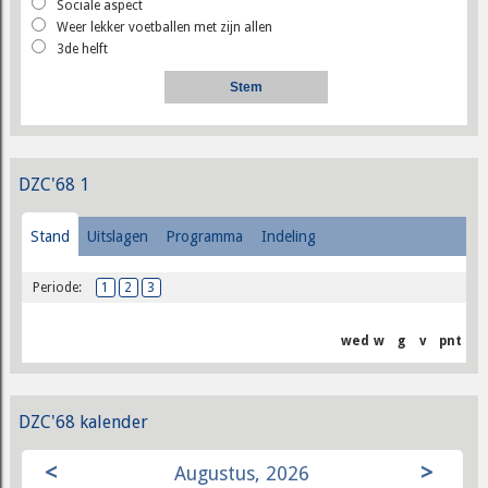
Sociale aspect
Weer lekker voetballen met zijn allen
3de helft
DZC'68 1
Stand
Uitslagen
Programma
Indeling
Periode:
1
2
3
wed
w
g
v
pnt
DZC'68 kalender
<
>
Augustus, 2026