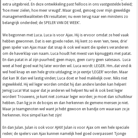
extra uitgebreid. En deze ontwikkeling past feilloos in ons vastgestelde beleid;
‘hoe meer zielen, hoe meer vreugd’. Maar goed, genoeg over mijn geweldige
managementkwaliteiten-EN resultaten; nu even terug naar een minstens zo
belangrijk onderdeel; de SPELER VAN DE WEEK’.
We begonnen met Luca. Luca is voor Ajax. Hij is ervoor omdat ze heel vaak
hebben gewonnen. Dat is een goede reden. Hij kent zo even ‘een, twee, drie’
geen speler van Ajax maar dat snap ik ook wel want die spelers veranderen
om de haverklap van naam. Luca houdt het meest van kipnuggets met patat.
En dan patat in al zijn puurheid; geen mayo, geen curry geen satesaus. Luca
weet al heel goed wat hij later worden wil. Luca wordt: LEGER. Hm..dat vind ik
wel heel knap en een hele grote uitdaging; in je eentje ‘LEGER’ worden. Maar
dat kan IK dan wel lastig vinden; Luca doet er heel makkelijk over. Niks niet
ingewikkeld. Hij wil leger worden omdat hij dan andere landen kan helpen!
Jemig Luca! Wat super dat je anderen wil helpen! Nu wil ik ook best leger
worden! Trouwens, je kunt niet zomaar leger worden; je moet dan schutkleur
hebben. Dan lig je in de bosjes en dan herkennen de gemene mensen je niet.
Maar je teamgenoten wel want je hebt gewoon en bandje om waaraan ze je
herkennen. Hoe simpel kan het zijn!
En dan Julan. Julan is ook voor AJAX! Julan is voor Ajax om een hele speciale
reden; de spelers van Ajax kunnen namelijk heel goed overpassen! Tjonge