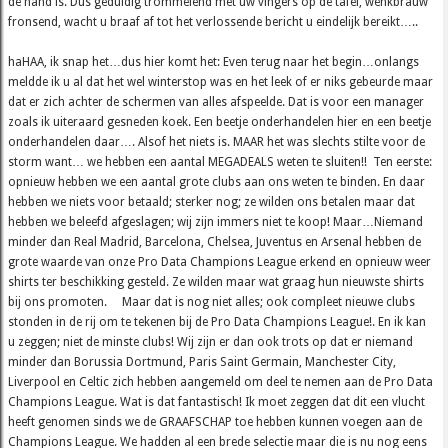
de hand is. Dus geduldig trommelend met uw vingers op de tafel, wenkbrauw
fronsend, wacht u braaf af tot het verlossende bericht u eindelijk bereikt…..
haHAA, ik snap het…dus hier komt het: Even terug naar het begin…onlangs
meldde ik u al dat het wel winterstop was en het leek of er niks gebeurde maar
dat er zich achter de schermen van alles afspeelde. Dat is voor een manager
zoals ik uiteraard gesneden koek. Een beetje onderhandelen hier en een beetje
onderhandelen daar…. Alsof het niets is. MAAR het was slechts stilte voor de
storm want… we hebben een aantal MEGADEALS weten te sluiten!! Ten eerste:
opnieuw hebben we een aantal grote clubs aan ons weten te binden. En daar
hebben we niets voor betaald; sterker nog; ze wilden ons betalen maar dat
hebben we beleefd afgeslagen; wij zijn immers niet te koop! Maar…Niemand
minder dan Real Madrid, Barcelona, Chelsea, Juventus en Arsenal hebben de
grote waarde van onze Pro Data Champions League erkend en opnieuw weer
shirts ter beschikking gesteld. Ze wilden maar wat graag hun nieuwste shirts
bij ons promoten. Maar dat is nog niet alles; ook compleet nieuwe clubs
stonden in de rij om te tekenen bij de Pro Data Champions League!. En ik kan
u zeggen; niet de minste clubs! Wij zijn er dan ook trots op dat er niemand
minder dan Borussia Dortmund, Paris Saint Germain, Manchester City,
Liverpool en Celtic zich hebben aangemeld om deel te nemen aan de Pro Data
Champions League. Wat is dat fantastisch! Ik moet zeggen dat dit een vlucht
heeft genomen sinds we de GRAAFSCHAP toe hebben kunnen voegen aan de
Champions League. We hadden al een brede selectie maar die is nu nog eens