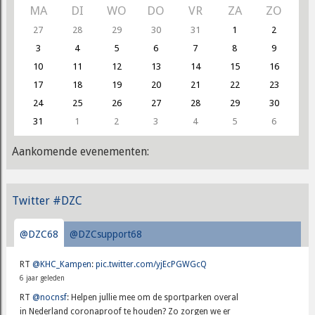
MA
DI
WO
DO
VR
ZA
ZO
27
28
29
30
31
1
2
3
4
5
6
7
8
9
10
11
12
13
14
15
16
17
18
19
20
21
22
23
24
25
26
27
28
29
30
31
1
2
3
4
5
6
Aankomende evenementen:
Twitter #DZC
@DZC68
@DZCsupport68
RT
@KHC_Kampen
:
pic.twitter.com/yjEcPGWGcQ
6 jaar geleden
RT
@nocnsf
: Helpen jullie mee om de sportparken overal
in Nederland coronaproof te houden? Zo zorgen we er