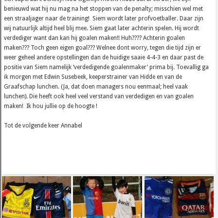
benieuwd wat hij nu mag na het stoppen van de penalty; misschien wel met
een straaljager naar de training! Siem wordt later profvoetballer. Daar zijn
wij natuurlijk altijd heel blij mee. Siem gaat later achterin spelen. Hij wordt
verdediger want dan kan hij goalen maken!! Huh???? Achterin goalen
maken??? Toch geen eigen goal??? Welnee dont worry, tegen die tijd zijn er
weer geheel andere opstellingen dan de huidige saaie 4-4-3 en daar past de
positie van Siem namelijk ‘verdedigende goalenmaker’ prima bij. Toevallig ga
ik morgen met Edwin Susebeek, keeperstrainer van Hidde en van de
Graafschap lunchen. (Ja, dat doen managers nou eenmaal; heel vaak
lunchen). Die heeft ook heel veel verstand van verdedigen en van goalen
maken! Ik hou jullie op de hoogte !
Tot de volgende keer Annabel