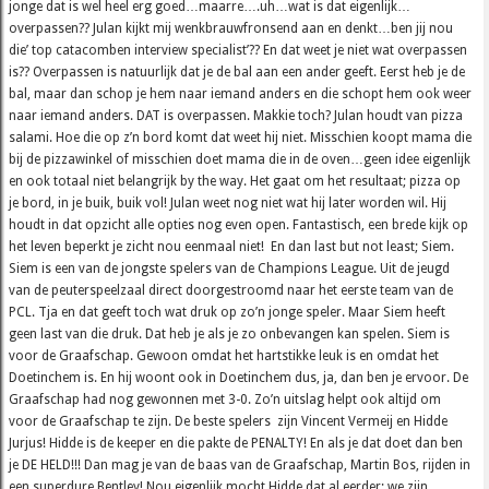
jonge dat is wel heel erg goed…maarre….uh…wat is dat eigenlijk…
overpassen?? Julan kijkt mij wenkbrauwfronsend aan en denkt…ben jij nou
die’ top catacomben interview specialist’?? En dat weet je niet wat overpassen
is?? Overpassen is natuurlijk dat je de bal aan een ander geeft. Eerst heb je de
bal, maar dan schop je hem naar iemand anders en die schopt hem ook weer
naar iemand anders. DAT is overpassen. Makkie toch? Julan houdt van pizza
salami. Hoe die op z’n bord komt dat weet hij niet. Misschien koopt mama die
bij de pizzawinkel of misschien doet mama die in de oven…geen idee eigenlijk
en ook totaal niet belangrijk by the way. Het gaat om het resultaat; pizza op
je bord, in je buik, buik vol! Julan weet nog niet wat hij later worden wil. Hij
houdt in dat opzicht alle opties nog even open. Fantastisch, een brede kijk op
het leven beperkt je zicht nou eenmaal niet! En dan last but not least; Siem.
Siem is een van de jongste spelers van de Champions League. Uit de jeugd
van de peuterspeelzaal direct doorgestroomd naar het eerste team van de
PCL. Tja en dat geeft toch wat druk op zo’n jonge speler. Maar Siem heeft
geen last van die druk. Dat heb je als je zo onbevangen kan spelen. Siem is
voor de Graafschap. Gewoon omdat het hartstikke leuk is en omdat het
Doetinchem is. En hij woont ook in Doetinchem dus, ja, dan ben je ervoor. De
Graafschap had nog gewonnen met 3-0. Zo’n uitslag helpt ook altijd om
voor de Graafschap te zijn. De beste spelers zijn Vincent Vermeij en Hidde
Jurjus! Hidde is de keeper en die pakte de PENALTY! En als je dat doet dan ben
je DE HELD!!! Dan mag je van de baas van de Graafschap, Martin Bos, rijden in
een superdure Bentley! Nou eigenlijk mocht Hidde dat al eerder; we zijn