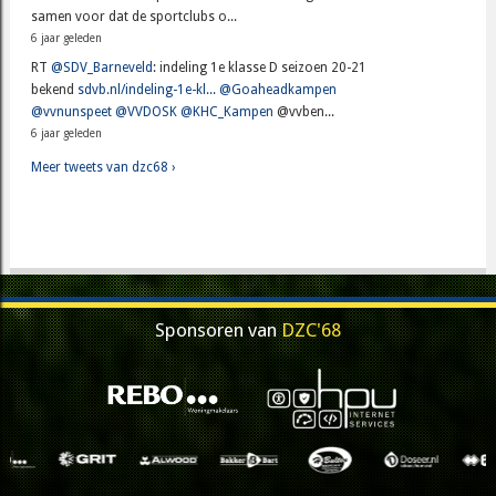
samen voor dat de sportclubs o...
6 jaar geleden
RT
@SDV_Barneveld
: indeling 1e klasse D seizoen 20-21
bekend
sdvb.nl/indeling-1e-kl...
@Goaheadkampen
@vvnunspeet
@VVDOSK
@KHC_Kampen
@vvben...
6 jaar geleden
Meer tweets van dzc68 ›
Sponsoren van
DZC'68